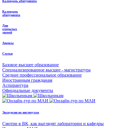
Календарь абитуриента
Календарь
абитуриента
Дни
открытых
дверей
Анонсы
Статьи
Базовое высшее образование
Специализированное высшее - магистратура
Среднее профессиональное образование
Иностранным гражданам
Аспирантура
Официальные документы
Экскурсии по институтам
Смотри в ВК, как выглядят лаборатории и кафедры