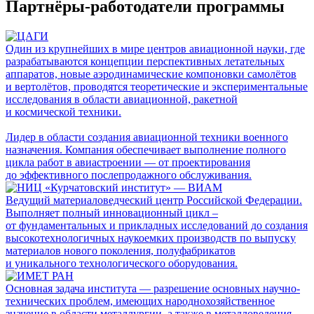
Партнёры-работодатели программы
Один из крупнейших в мире центров авиационной науки, где
разрабатываются концепции перспективных летательных
аппаратов, новые аэродинамические компоновки самолётов
и вертолётов, проводятся теоретические и экспериментальные
исследования в области авиационной, ракетной
и космической техники.
Лидер в области создания авиационной техники военного
назначения. Компания обеспечивает выполнение полного
цикла работ в авиастроении — от проектирования
до эффективного послепродажного обслуживания.
Ведущий материаловедческий центр Российской Федерации.
Выполняет полный инновационный цикл –
от фундаментальных и прикладных исследований до создания
высокотехнологичных наукоемких производств по выпуску
материалов нового поколения, полуфабрикатов
и уникального технологического оборудования.
Основная задача института — разрешение основных научно-
технических проблем, имеющих народнохозяйственное
значение в области металлургии, а также в металловедения