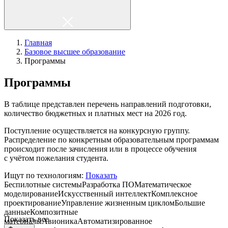
Главная
Базовое высшее образование
Программы
Программы
В таблице представлен перечень направлений подготовки,
количество бюджетных и платных мест на 2026 год.
Поступление осуществляется на конкурсную группу.
Распределение по конкретным образовательным программам
происходит после зачисления или в процессе обучения
с учётом пожелания студента.
Ищут по технологиям:
Показать
Беспилотные системы
Разработка ПО
Математическое
моделирование
Искусственный интеллект
Комплексное
проектирование
Управление жизненным циклом
Большие
данные
Композитные
Показать все
материалы
Авионика
Автоматизированное