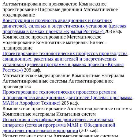
Автоматизированное производство
Комплексное
проектирование
Цифровые двойники
Математическое
моделирование
Конструкция и прочность авиационных и ракетных
двигателей, силовых и энергетических установок (целевая
программа в рамках проекта «Крылья Ростеха»)
203 каф.
Комплексное проектирование
Математическое
моделирование
Композитные материалы
Бизнес-
планирование
Проектирование технологических процессов производства
авиационных, ракетных двигателей и энергетических
установок (целевая программа в рамках проекта «Крылья
Ростеха»)
205 каф.
Математическое моделирование
Композитные материалы
Автоматизированные системы
Автоматизированное
производство
Проектирование технологических процессов ремонта
и производства авиационных двигателей (целевая программа
МАИ и Аэрофлот Техникс)
205 каф.
Комплексное проектирование
Автоматизированные системы
Композитные материалы
Испытания систем
Испытания и сертификация двигателей летательных
аппаратов (сетевая программа МАИ и Объединенной
двигателестроительной корпорации)
207 каф.
Испытательные стенды
Автоматизированные системы