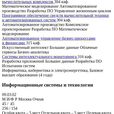
вычислительных комплексов
304 каф.
Математическое моделирование
Автоматизированное
производство
Разработка ПО
Управление жизненным циклом
Программное обеспечение средств вычислительной техники
и автоматизированных систем
304 каф.
Автоматизированное производство
Комплексное
проектирование
Разработка ПО
Математическое
моделирование
Автоматизированное управление бизнес-процессами
и финансами
315 каф.
Искусственный интеллект
Большие данные
Облачные
сервисы
Бизнес-аналитика
Системы интеллектуального мониторинга
316 каф.
Разработка приложений
Большие данные
Разработка ПО
Испытания систем
Информатика, кибернетика и электроэнергетика, Базовое
высшее образование (4 года)
Информационные системы и технологии
09.03.02
M И/Ф Р
Москва
Очная
45 /
45
256 / 154
Особая квота – 5 мест
Отдельная квота – 5 мест
Целевая квота