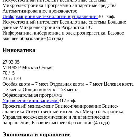
Микроэлектроника
Программно-аппаратные средства
Автоматизированное производство
Информационные технологии в управлении
301 каф.
Искусственный интеллект
Беспилотные системы
Большие
данные
Микроэлектроника
Разработка ПО
Информатика, кибернетика и электроэнергетика, Базовое
высшее образование (4 года)
Инноватика
27.03.05
M И/Ф Р
Москва
Очная
70 /
5
235 / 179
Особая квота – 7 мест
Отдельная квота – 7 мест
Целевая квота
– 3 места
Общий конкурс – 53 места
Образовательная программа
Управление инновациями
317 каф.
Проектный менеджмент
Бизнес-планирование
Бизнес-
аналитика
Искусственный интеллект
Микроэлектроника
Управленческо-экономические и лингвистические
направления, Базовое высшее образование (4 года)
Экономика и управление