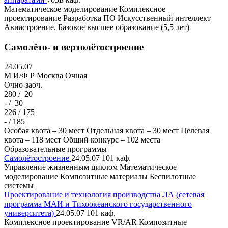
Математическое моделирование
Комплексное
проектирование
Разработка ПО
Искусственный интеллект
Авиастроение, Базовое высшее образование (5,5 лет)
Самолёто- и вертолётостроение
24.05.07
M И/Ф Р
Москва
Очная
Очно-заоч.
280 /
20
- /
30
226 / 175
- / 185
Особая квота – 30 мест
Отдельная квота – 30 мест
Целевая
квота – 118 мест
Общий конкурс – 102 места
Образовательные программы
Самолётостроение
24.05.07
101 каф.
Управление жизненным циклом
Математическое
моделирование
Композитные материалы
Беспилотные
системы
Проектирование и технология производства ЛА (сетевая
программа МАИ и Тихоокеанского государственного
университета)
24.05.07
101 каф.
Комплексное проектирование
VR/AR
Композитные