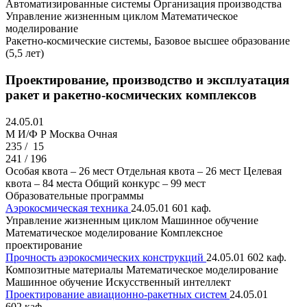
Автоматизированные системы
Организация производства
Управление жизненным циклом
Математическое
моделирование
Ракетно-космические системы, Базовое высшее образование
(5,5 лет)
Проектирование, производство и эксплуатация
ракет и ракетно-космических комплексов
24.05.01
M И/Ф Р
Москва
Очная
235 /
15
241 / 196
Особая квота – 26 мест
Отдельная квота – 26 мест
Целевая
квота – 84 места
Общий конкурс – 99 мест
Образовательные программы
Аэрокосмическая техника
24.05.01
601 каф.
Управление жизненным циклом
Машинное обучение
Математическое моделирование
Комплексное
проектирование
Прочность аэрокосмических конструкций
24.05.01
602 каф.
Композитные материалы
Математическое моделирование
Машинное обучение
Искусственный интеллект
Проектирование авиационно-ракетных систем
24.05.01
602 каф.