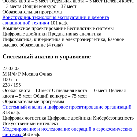
Особая квота – 5 мест
Отдельная квота – 5 мест
Целевая квота
– 3 места
Общий конкурс – 37 мест
Образовательная программа
Конструкция, технология эксплуатации и ремонта
авиационной техники
101 каф.
Комплексное проектирование
Беспилотные системы
Цифровые двойники
Предиктивная аналитика
Информатика, кибернетика и электроэнергетика, Базовое
высшее образование (4 года)
Системный анализ и управление
27.03.03
M И/Ф Р
Москва
Очная
100 /
5
228 / 195
Особая квота – 10 мест
Отдельная квота – 10 мест
Целевая
квота – 5 мест
Общий конкурс – 75 мест
Образовательные программы
Системный анализ и цифровое проектирование организаций
313 каф.
Цифровая логистика
Цифровые двойники
Кибербезопасность
Искусственный интеллект
Моделирование и исследование операций в аэрокосмических
системах
604 каф.