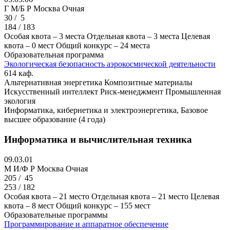
Г M/Б Р
Москва
Очная
30 /
5
184 / 183
Особая квота – 3 места
Отдельная квота – 3 места
Целевая
квота – 0 мест
Общий конкурс – 24 места
Образовательная программа
Экологическая безопасность аэрокосмической деятельности
614 каф.
Альтернативная энергетика
Композитные материалы
Искусственный интеллект
Риск-менеджмент
Промышленная
экология
Информатика, кибернетика и электроэнергетика, Базовое
высшее образование (4 года)
Информатика и вычислительная техника
09.03.01
M И/Ф Р
Москва
Очная
205 /
45
253 / 182
Особая квота – 21 место
Отдельная квота – 21 место
Целевая
квота – 8 мест
Общий конкурс – 155 мест
Образовательные программы
Программирование и аппаратное обеспечение