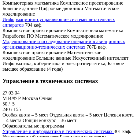
Компьютерная математика
Комплексное проектирование
Большие данные
Цифровые двойники
Математическое
моделирование
Информационно-управляющие системы летательных
аппаратов
704 каф.
Комплексное проектирование
Компьютерная математика
Разработка ПО
Математическое моделирование
Моделирование и исследование операций в авиационных
организационно-технических системах
707Б каф.
Комплексное проектирование
Математическое
моделирование
Большие данные
Искусственный интеллект
Информатика, кибернетика и электроэнергетика, Базовое
высшее образование (4 года)
Управление в технических системах
27.03.04
M И/Ф Р
Москва
Очная
50 /
5
240 / 155
Особая квота – 5 мест
Отдельная квота – 5 мест
Целевая квота
– 4 места
Общий конкурс – 36 мест
Образовательные программы
Управление и информатика в технических системах
301 каф.
Искусственный интеллект
Беспилотные системы