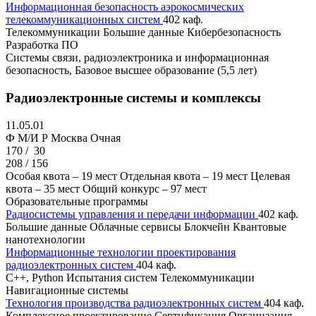
Информационная безопасность аэрокосмических
телекоммуникационных систем
402 каф.
Телекоммуникации
Большие данные
Кибербезопасность
Разработка ПО
Cистемы связи, радиоэлектроника и информационная
безопасность, Базовое высшее образование (5,5 лет)
Радиоэлектронные системы и комплексы
11.05.01
Ф M/И Р
Москва
Очная
170 /
30
208 / 156
Особая квота – 19 мест
Отдельная квота – 19 мест
Целевая
квота – 35 мест
Общий конкурс – 97 мест
Образовательные программы
Радиосистемы управления и передачи информации
402 каф.
Большие данные
Облачные сервисы
Блокчейн
Квантовые
нанотехнологии
Информационные технологии проектирования
радиоэлектронных систем
404 каф.
C++, Python
Испытания систем
Телекоммуникации
Навигационные системы
Технология производства радиоэлектронных систем
404 каф.
Комплексное проектирование
Сертификация
Организация