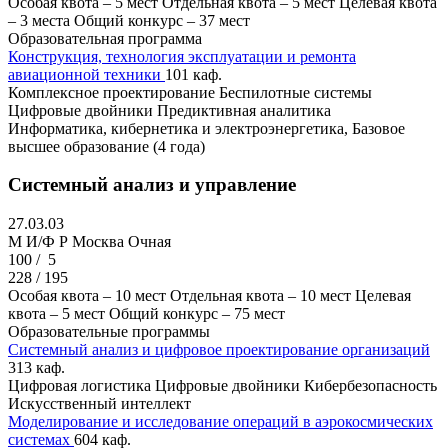
Особая квота – 5 мест
Отдельная квота – 5 мест
Целевая квота
– 3 места
Общий конкурс – 37 мест
Образовательная программа
Конструкция, технология эксплуатации и ремонта
авиационной техники
101 каф.
Комплексное проектирование
Беспилотные системы
Цифровые двойники
Предиктивная аналитика
Информатика, кибернетика и электроэнергетика, Базовое
высшее образование (4 года)
Системный анализ и управление
27.03.03
M И/Ф Р
Москва
Очная
100 /
5
228 / 195
Особая квота – 10 мест
Отдельная квота – 10 мест
Целевая
квота – 5 мест
Общий конкурс – 75 мест
Образовательные программы
Системный анализ и цифровое проектирование организаций
313 каф.
Цифровая логистика
Цифровые двойники
Кибербезопасность
Искусственный интеллект
Моделирование и исследование операций в аэрокосмических
системах
604 каф.