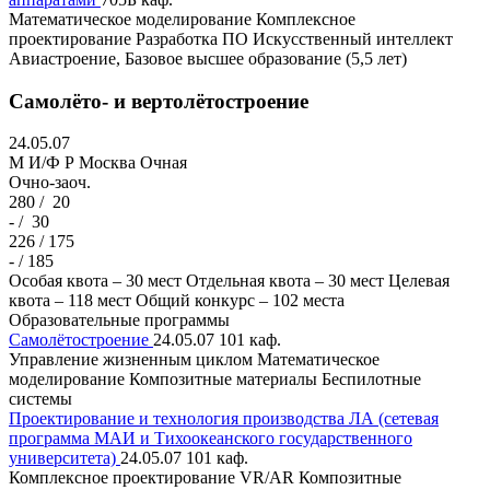
Математическое моделирование
Комплексное
проектирование
Разработка ПО
Искусственный интеллект
Авиастроение, Базовое высшее образование (5,5 лет)
Самолёто- и вертолётостроение
24.05.07
M И/Ф Р
Москва
Очная
Очно-заоч.
280 /
20
- /
30
226 / 175
- / 185
Особая квота – 30 мест
Отдельная квота – 30 мест
Целевая
квота – 118 мест
Общий конкурс – 102 места
Образовательные программы
Самолётостроение
24.05.07
101 каф.
Управление жизненным циклом
Математическое
моделирование
Композитные материалы
Беспилотные
системы
Проектирование и технология производства ЛА (сетевая
программа МАИ и Тихоокеанского государственного
университета)
24.05.07
101 каф.
Комплексное проектирование
VR/AR
Композитные