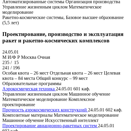
Автоматизированные системы
Организация производства
Управление жизненным циклом
Математическое
моделирование
Ракетно-космические системы, Базовое высшее образование
(5,5 лет)
Проектирование, производство и эксплуатация
ракет и ракетно-космических комплексов
24.05.01
M И/Ф Р
Москва
Очная
235 /
15
241 / 196
Особая квота – 26 мест
Отдельная квота – 26 мест
Целевая
квота – 84 места
Общий конкурс – 99 мест
Образовательные программы
Аэрокосмическая техника
24.05.01
601 каф.
Управление жизненным циклом
Машинное обучение
Математическое моделирование
Комплексное
проектирование
Прочность аэрокосмических конструкций
24.05.01
602 каф.
Композитные материалы
Математическое моделирование
Машинное обучение
Искусственный интеллект
Проектирование авиационно-ракетных систем
24.05.01
602 каф.