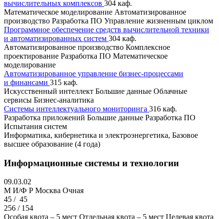
вычислительных комплексов
304 каф.
Математическое моделирование
Автоматизированное
производство
Разработка ПО
Управление жизненным циклом
Программное обеспечение средств вычислительной техники
и автоматизированных систем
304 каф.
Автоматизированное производство
Комплексное
проектирование
Разработка ПО
Математическое
моделирование
Автоматизированное управление бизнес-процессами
и финансами
315 каф.
Искусственный интеллект
Большие данные
Облачные
сервисы
Бизнес-аналитика
Системы интеллектуального мониторинга
316 каф.
Разработка приложений
Большие данные
Разработка ПО
Испытания систем
Информатика, кибернетика и электроэнергетика, Базовое
высшее образование (4 года)
Информационные системы и технологии
09.03.02
M И/Ф Р
Москва
Очная
45 /
45
256 / 154
Особая квота – 5 мест
Отдельная квота – 5 мест
Целевая квота