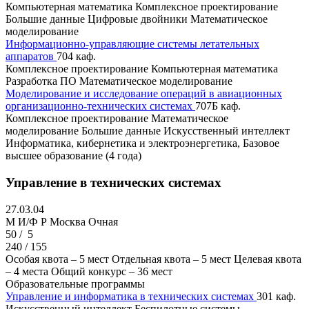
Компьютерная математика
Комплексное проектирование
Большие данные
Цифровые двойники
Математическое
моделирование
Информационно-управляющие системы летательных
аппаратов
704 каф.
Комплексное проектирование
Компьютерная математика
Разработка ПО
Математическое моделирование
Моделирование и исследование операций в авиационных
организационно-технических системах
707Б каф.
Комплексное проектирование
Математическое
моделирование
Большие данные
Искусственный интеллект
Информатика, кибернетика и электроэнергетика, Базовое
высшее образование (4 года)
Управление в технических системах
27.03.04
M И/Ф Р
Москва
Очная
50 /
5
240 / 155
Особая квота – 5 мест
Отдельная квота – 5 мест
Целевая квота
– 4 места
Общий конкурс – 36 мест
Образовательные программы
Управление и информатика в технических системах
301 каф.
Искусственный интеллект
Беспилотные системы