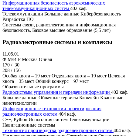
Информационная безопасность аэрокосмических
телекоммуникационных систем
402 каф.
Телекоммуникации
Большие данные
Кибербезопасность
Разработка ПО
Cистемы связи, радиоэлектроника и информационная
безопасность, Базовое высшее образование (5,5 лет)
Радиоэлектронные системы и комплексы
11.05.01
Ф M/И Р
Москва
Очная
170 /
30
208 / 156
Особая квота – 19 мест
Отдельная квота – 19 мест
Целевая
квота – 35 мест
Общий конкурс – 97 мест
Образовательные программы
Радиосистемы управления и передачи информации
402 каф.
Большие данные
Облачные сервисы
Блокчейн
Квантовые
нанотехнологии
Информационные технологии проектирования
радиоэлектронных систем
404 каф.
C++, Python
Испытания систем
Телекоммуникации
Навигационные системы
Технология производства радиоэлектронных систем
404 каф.
Комплексное проектирование
Сертификация
Организация