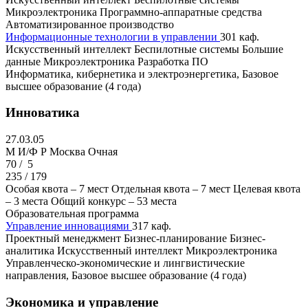
Микроэлектроника
Программно-аппаратные средства
Автоматизированное производство
Информационные технологии в управлении
301 каф.
Искусственный интеллект
Беспилотные системы
Большие
данные
Микроэлектроника
Разработка ПО
Информатика, кибернетика и электроэнергетика, Базовое
высшее образование (4 года)
Инноватика
27.03.05
M И/Ф Р
Москва
Очная
70 /
5
235 / 179
Особая квота – 7 мест
Отдельная квота – 7 мест
Целевая квота
– 3 места
Общий конкурс – 53 места
Образовательная программа
Управление инновациями
317 каф.
Проектный менеджмент
Бизнес-планирование
Бизнес-
аналитика
Искусственный интеллект
Микроэлектроника
Управленческо-экономические и лингвистические
направления, Базовое высшее образование (4 года)
Экономика и управление