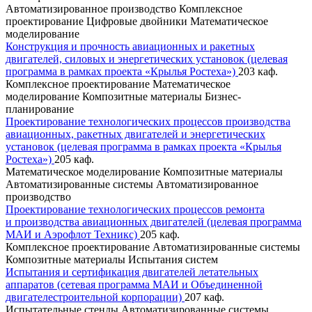
Автоматизированное производство
Комплексное
проектирование
Цифровые двойники
Математическое
моделирование
Конструкция и прочность авиационных и ракетных
двигателей, силовых и энергетических установок (целевая
программа в рамках проекта «Крылья Ростеха»)
203 каф.
Комплексное проектирование
Математическое
моделирование
Композитные материалы
Бизнес-
планирование
Проектирование технологических процессов производства
авиационных, ракетных двигателей и энергетических
установок (целевая программа в рамках проекта «Крылья
Ростеха»)
205 каф.
Математическое моделирование
Композитные материалы
Автоматизированные системы
Автоматизированное
производство
Проектирование технологических процессов ремонта
и производства авиационных двигателей (целевая программа
МАИ и Аэрофлот Техникс)
205 каф.
Комплексное проектирование
Автоматизированные системы
Композитные материалы
Испытания систем
Испытания и сертификация двигателей летательных
аппаратов (сетевая программа МАИ и Объединенной
двигателестроительной корпорации)
207 каф.
Испытательные стенды
Автоматизированные системы