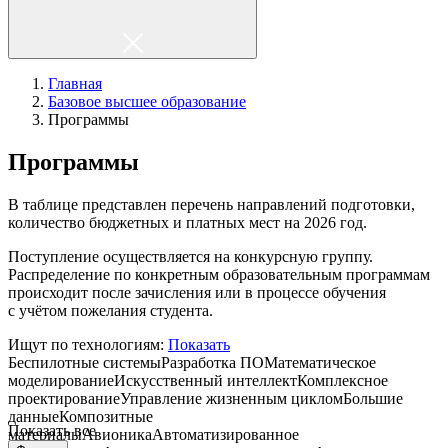
Главная
Базовое высшее образование
Программы
Программы
В таблице представлен перечень направлений подготовки,
количество бюджетных и платных мест на 2026 год.
Поступление осуществляется на конкурсную группу.
Распределение по конкретным образовательным программам
происходит после зачисления или в процессе обучения
с учётом пожелания студента.
Ищут по технологиям:
Показать
Беспилотные системы
Разработка ПО
Математическое
моделирование
Искусственный интеллект
Комплексное
проектирование
Управление жизненным циклом
Большие
данные
Композитные
Показать все
материалы
Авионика
Автоматизированное