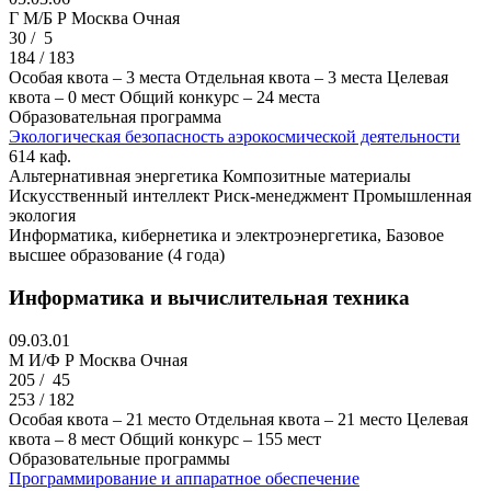
Г M/Б Р
Москва
Очная
30 /
5
184 / 183
Особая квота – 3 места
Отдельная квота – 3 места
Целевая
квота – 0 мест
Общий конкурс – 24 места
Образовательная программа
Экологическая безопасность аэрокосмической деятельности
614 каф.
Альтернативная энергетика
Композитные материалы
Искусственный интеллект
Риск-менеджмент
Промышленная
экология
Информатика, кибернетика и электроэнергетика, Базовое
высшее образование (4 года)
Информатика и вычислительная техника
09.03.01
M И/Ф Р
Москва
Очная
205 /
45
253 / 182
Особая квота – 21 место
Отдельная квота – 21 место
Целевая
квота – 8 мест
Общий конкурс – 155 мест
Образовательные программы
Программирование и аппаратное обеспечение